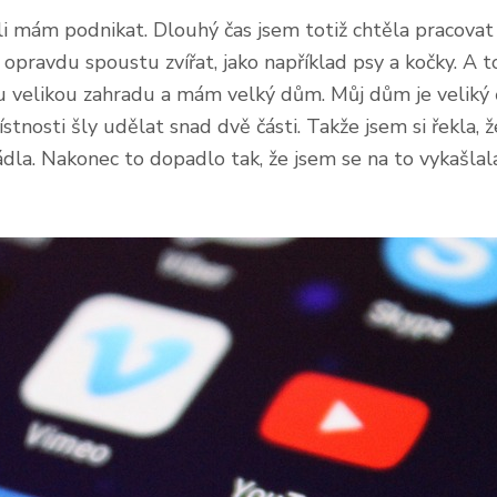
i mám podnikat. Dlouhý čas jsem totiž chtěla pracova
pravdu spoustu zvířat, jako například psy a kočky. A t
u velikou zahradu a mám velký dům. Můj dům je veliký č
tnosti šly udělat snad dvě části. Takže jsem si řekla, ž
ádla. Nakonec to dopadlo tak, že jsem se na to vykašla