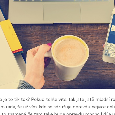
 je to tik tok? Pokud tohle víte, tak jste jistě mladší 
sem ráda, že už vím, kde se sdružuje opravdu nejvíce onl
ak to znamená, že tam také bude opravdu mnoho lidí a 