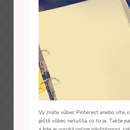
Vy znáte vůbec Pinterest anebo víte, co
ještě vůbec netušila, co to je. Takže j
a kde je vysoká online návštěvnost, t