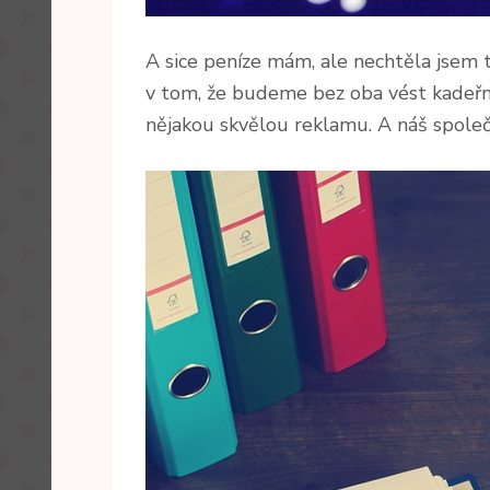
A sice peníze mám, ale nechtěla jsem 
v tom, že budeme bez oba vést kadeřnic
nějakou skvělou reklamu. A náš společ