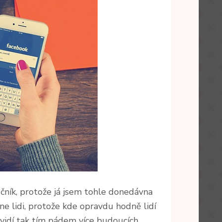
ročník, protože já jsem tohle donedávna
ine lidi, protože kde opravdu hodně lidí
uvidí tak tím pádem více budoucích