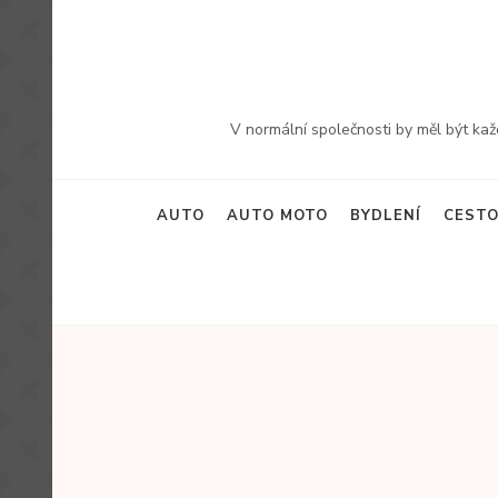
Přeskočit
na
obsah
(stiskněte
V normální společnosti by měl být ka
Enter)
AUTO
AUTO MOTO
BYDLENÍ
CESTO