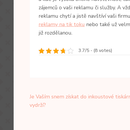
zájemců o vaši reklamu či služby. A vž
reklamu chytí a jistě navštíví vaši f
reklamy na tik toku
nebo také už velm
již rozdělanou.
3.7/5 - (8 votes)
Navigace
Je Vaším snem získat do inkoustové tiskár
pro
vydrží?
příspěvek