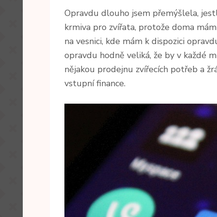
Opravdu dlouho jsem přemýšlela, jestl
krmiva pro zvířata, protože doma mám o
na vesnici, kde mám k dispozici opravd
opravdu hodně veliká, že by v každé mís
nějakou prodejnu zvířecích potřeb a žr
vstupní finance.