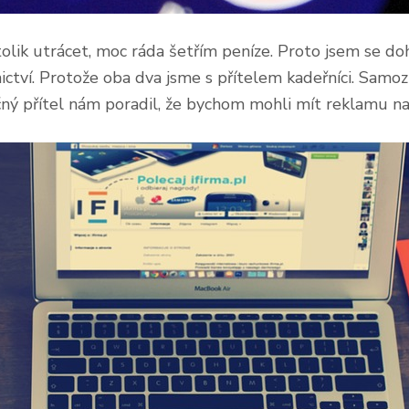
tolik utrácet, moc ráda šetřím peníze. Proto jsem se d
tví. Protože oba dva jsme s přítelem kadeřníci. Samozř
ný přítel nám poradil, že bychom mohli mít reklamu na