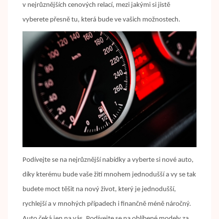
v nejrůznějších cenových relací, mezi jakými si jistě
vyberete přesně tu, která bude ve vašich možnostech.
Podívejte se na nejrůznější nabídky a vyberte si nové auto,
díky kterému bude vaše žití mnohem jednodušší a vy se tak
budete moct těšit na nový život, který je jednodušší,
rychlejší a v mnohých případech i finančně méně náročný.
Auto čeká jen na vás. Podívejte se na oblíbené modely za