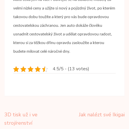
velmi nízké ceny a užijte si nový a pojízdný život, po kterém
takovou dobu toužíte a který pro vás bude opravdovou
cestovatelskou záchranou. Jen auto dokáže člověku
usnadnit cestovatelský život a udělat opravdovou radost,
kterou si za těžkou dřinu opravdu zasloužíte a kterou
budete milovat celé náročné dny.
4.5/5 - (13 votes)
Navigace
3D tisk už i ve
Jak nalézt své Ikigai
pro
strojírenství