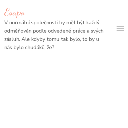
Přeskočit
Esapo
na
obsah
V normální společnosti by měl být každý
(stiskněte
odměňován podle odvedené práce a svých
Enter)
zásluh. Ale kdyby tomu tak bylo, to by u
nás bylo chudáků, že?