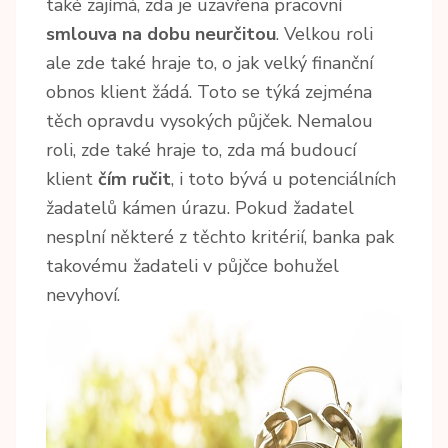
také zajímá, zda je uzavřena pracovní
smlouva na dobu neurčitou
. Velkou roli
ale zde také hraje to, o jak velký finanční
obnos klient žádá. Toto se týká zejména
těch opravdu vysokých půjček. Nemalou
roli, zde také hraje to, zda má budoucí
klient
čím ručit
, i toto bývá u potenciálních
žadatelů kámen úrazu. Pokud žadatel
nesplní některé z těchto kritérií, banka pak
takovému žadateli v půjčce bohužel
nevyhoví.