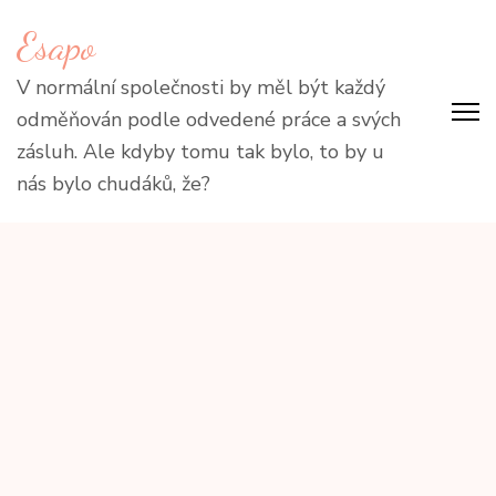
Přeskočit
Esapo
na
obsah
V normální společnosti by měl být každý
(stiskněte
odměňován podle odvedené práce a svých
Enter)
zásluh. Ale kdyby tomu tak bylo, to by u
nás bylo chudáků, že?