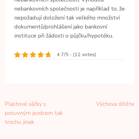
nebankovních společností je například to, že
nepožadují doložení tak velkého množství
dokumentů/prohlášení jako bankovní
instituce při žádosti o půjčku/hypotéku.
4.7/5 - (12 votes)
Navigace
Plastové sáčky s
Výchova dítěte
pro
posuvným jezdcem tak
příspěvek
trochu jinak